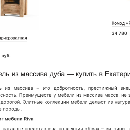
Комод «Р
34 780
прикроватная
В кор
9
руб.
орзину
ль из массива дуба — купить в Екатери
ь из массива – это добротность, престижный внеш
сность. Преимуществ у мебели из массива масса, не 
дорогой. Элитные коллекции мебели делают из натура
е породы.
г мебели Riva
 каталоге представлена коллекция «Riva» – витрины,