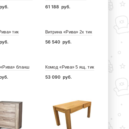
руб.
61 188
руб.
зину
В корзину
Рива» тик
Витрина «Рива» 2x тик
руб.
56 540
руб.
зину
В корзину
 «Рива» бланш
Комод «Рива» 5 ящ. тик
руб.
53 090
руб.
зину
В корзину