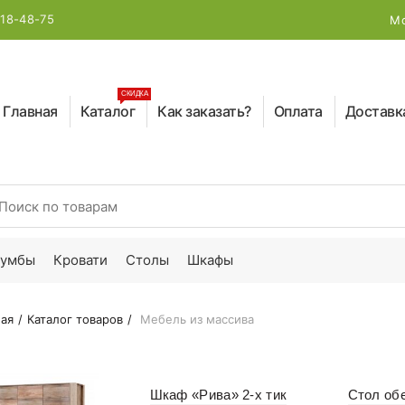
218-48-75
Мо
СКИДКА
Главная
Каталог
Как заказать?
Оплата
Доставк
earch for:
тумбы
Кровати
Столы
Шкафы
ая
Каталог товаров
Мебель из массива
Шкаф «Рива» 2-x тик
Стол об