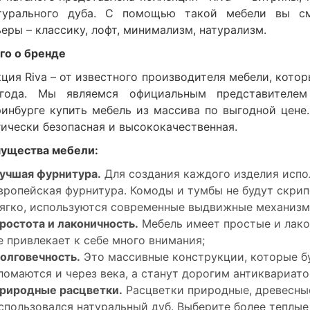
турального дуба. С помощью такой мебели вы с
еры – классику, лофт, минимализм, натурализм.
го о бренде
ция Riva – от известного производителя мебели, кото
года. Мы являемся официальным представителе
ринбурге купить мебель из массива по выгодной цене.
ически безопасная и высококачественная.
ущества мебели:
учшая фурнитура.
Для создания каждого изделия испо
вропейская фурнитура. Комоды и тумбы не будут скри
ягко, используются современные выдвижные механизм
ростота и лаконичность.
Мебель имеет простые и лако
е привлекает к себе много внимания;
олговечность.
Это массивные конструкции, которые бу
ломаются и через века, а станут дорогим антиквариато
риродные расцветки.
Расцветки природные, древесные
спользовался натуральный дуб. Выберите более теплые