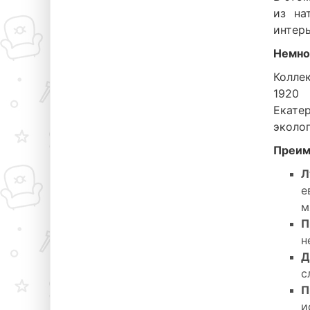
из на
интерь
Немно
Коллек
1920 
Екате
эколог
Преим
Л
е
м
П
н
Д
с
П
и