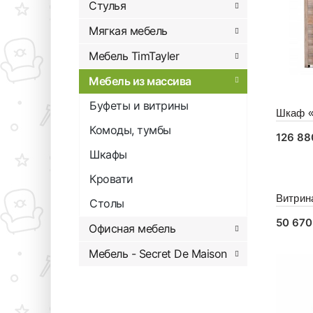
Стулья
Мягкая мебель
Мебель TimTayler
Мебель из массива
Буфеты и витрины
Шкаф «
Комоды, тумбы
126 8
Шкафы
В к
Кровати
Витрин
Столы
50 67
Офисная мебель
В к
Мебель - Secret De Maison