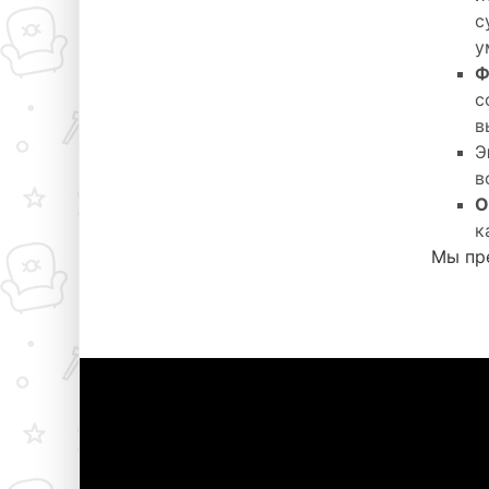
с
у
Ф
с
в
Э
в
О
к
Мы пре