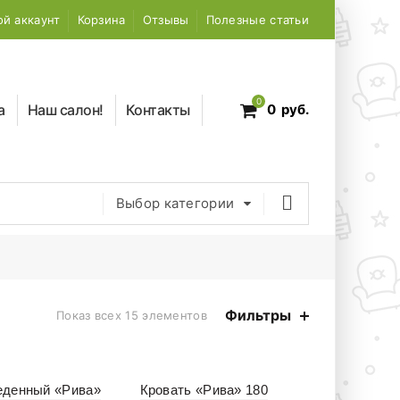
й аккаунт
Корзина
Отзывы
Полезные статьи
0
а
Наш салон!
Контакты
0
руб.
Выбор категории
Фильтры
Показ всех 15 элементов
еденный «Рива»
Кровать «Рива» 180