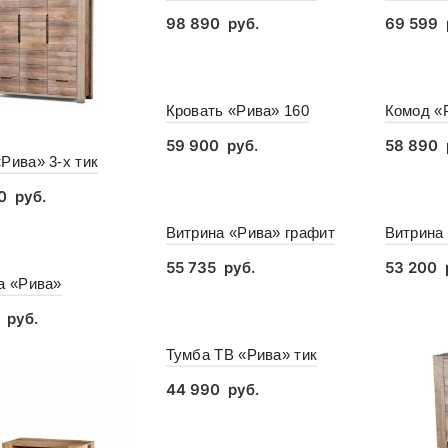
98 890
руб.
69 599
В корзину
В кор
Кровать «Рива» 160
Комод «
59 900
руб.
58 890
Рива» 3-x тик
В корзину
В кор
80
руб.
орзину
Витрина «Рива» графит
Витрина
55 735
руб.
53 200
а «Рива»
В корзину
В кор
0
руб.
орзину
Тумба ТВ «Рива» тик
44 990
руб.
В корзину