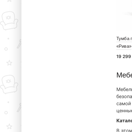
Тумба 
«Рива»
19 29
В к
Мебе
Мебел
безопа
самой 
ценны
Катало
В этом