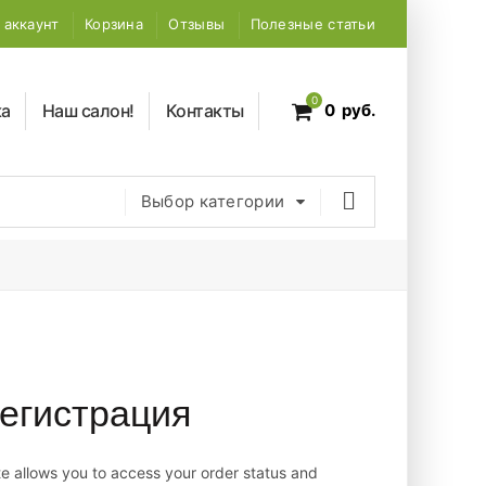
 аккаунт
Корзина
Отзывы
Полезные статьи
0
ка
Наш салон!
Контакты
0
руб.
Выбор категории
егистрация
ite allows you to access your order status and