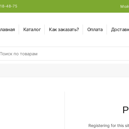
218-48-75
Мой
лавная
Каталог
Как заказать?
Оплата
Достав
earch for:
Р
Registering for this s