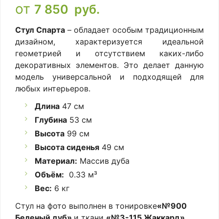
от
7 850
руб.
Стул Спарта
– обладает особым традиционным
дизайном, характеризуется идеальной
геометрией и отсутствием каких-либо
декоративных элементов. Это делает данную
модель универсальной и подходящей для
любых интерьеров.
Длина
47 см
Глубина
53 см
Высота
99 см
Высота сиденья
49 см
Материал:
Массив дуба
Объём:
0.33 м³
Вес:
6 кг
Стул на фото выполнен в тонировке
«№900
Беленый дуб»
и ткани
«№3-115 Жаккард»