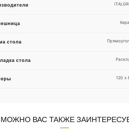
ITALG
изводители
Кер
лешница
Прямоуго
ма стола
Раскл
ладка стола
120 x
меры
ЗМОЖНО ВАС ТАКЖЕ ЗАИНТЕРЕСУ