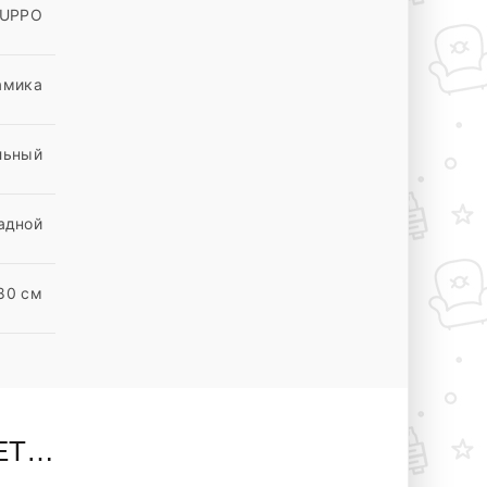
RUPPO
амика
льный
адной
 80 см
ЕТ…