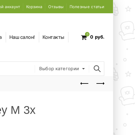
й аккаунт
Корзина
Отзывы
Полезные статьи
0
а
Наш салон!
Контакты
0
руб.
Выбор категории
ey M 3x