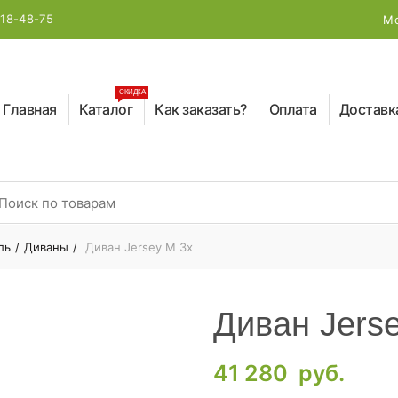
218-48-75
Мо
СКИДКА
Главная
Каталог
Как заказать?
Оплата
Доставк
earch for:
ль
Диваны
Диван Jersey M 3x
Диван Jers
41 280
руб.