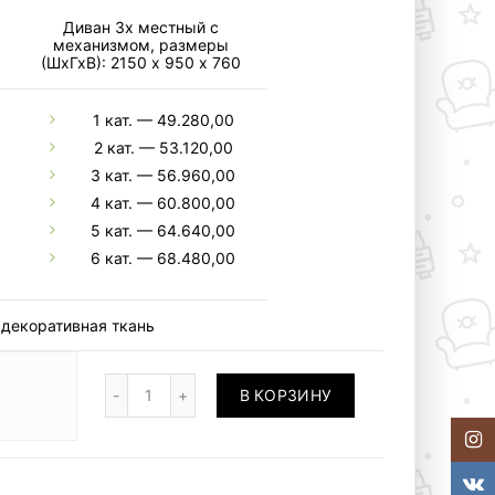
Диван 3х местный с
механизмом, размеры
(ШхГхВ): 2150 х 950 х 760
1 кат. — 49.280,00
2 кат. — 53.120,00
3 кат. — 56.960,00
4 кат. — 60.800,00
5 кат. — 64.640,00
6 кат. — 68.480,00
 декоративная ткань
Количество
В КОРЗИНУ
Insta
VKont