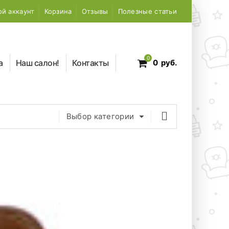
й аккаунт
Корзина
Отзывы
Полезные статьи
0
а
Наш салон!
Контакты
0
руб.
Выбор категории