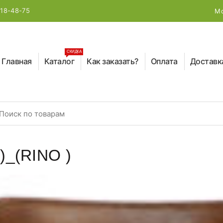
218-48-75
Мо
СКИДКА
Главная
Каталог
Как заказать?
Оплата
Доставк
earch for:
)_(RINO )