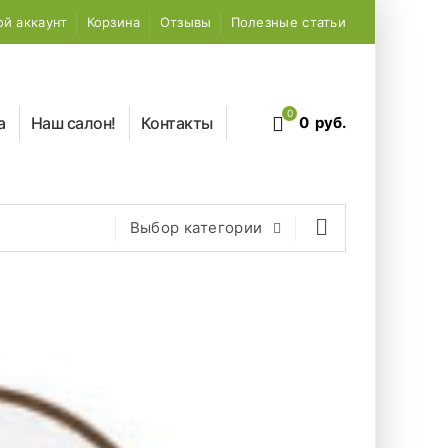
й аккаунт
Корзина
Отзывы
Полезные статьи
0
а
Наш салон!
Контакты
0
руб.
Выбор категории