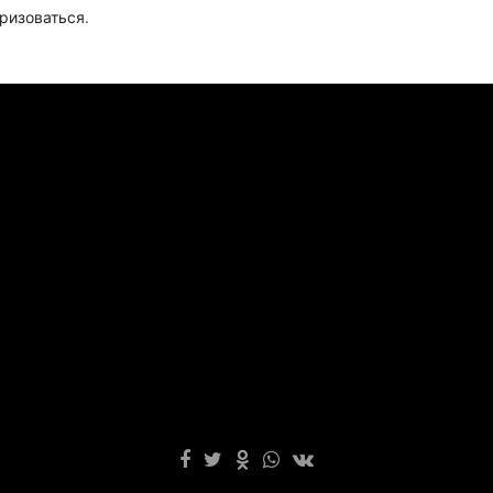
ризоваться
.