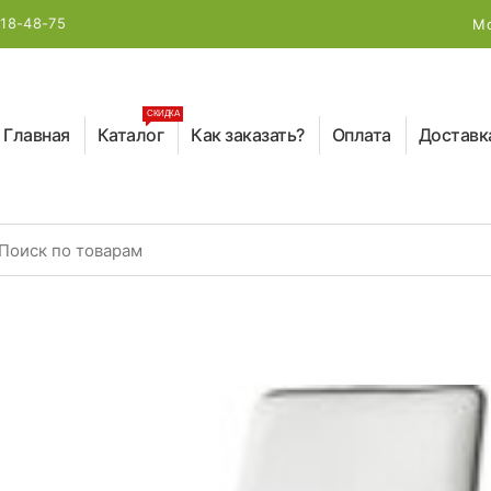
218-48-75
Мо
СКИДКА
Главная
Каталог
Как заказать?
Оплата
Доставк
earch for: